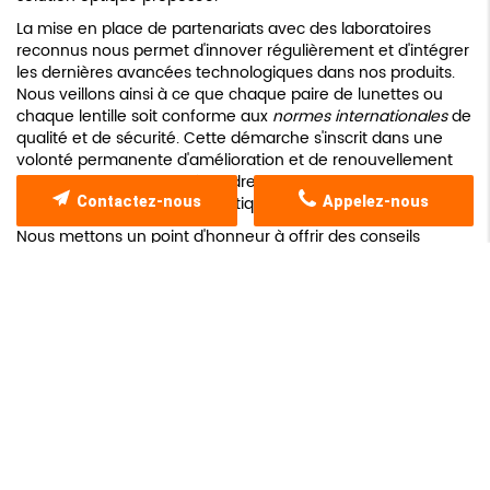
La mise en place de partenariats avec des laboratoires
reconnus nous permet d'innover régulièrement et d'intégrer
les dernières avancées technologiques dans nos produits.
Nous veillons ainsi à ce que chaque paire de lunettes ou
chaque lentille soit conforme aux
normes internationales
de
qualité et de sécurité. Cette démarche s'inscrit dans une
volonté permanente d'amélioration et de renouvellement
de notre offre, afin de répondre efficacement aux
évolutions du marché de l'optique.
Contactez-nous
Appelez-nous
Nous mettons un point d'honneur à offrir des conseils
détaillés sur l'utilisation et l'entretien de vos produits
optiques. Grâce à cette approche éducative, nos clients
comprennent mieux l'importance des soins visuels et des
technologies intégrées, garantissant ainsi une
longévité
accrue
de leurs équipements. Chaque interaction avec
notre équipe est l'occasion d'en apprendre davantage sur
les avantages des verres progressifs et des autres solutions
optiques, renforçant ainsi la satisfaction et la fidélité de
notre clientèle.
Par ailleurs, notre boutique située à Marseille permet à nos
clients d'expérimenter nos produits dans un environnement